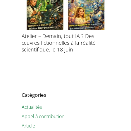
Atelier – Demain, tout IA ? Des
École d’é
œuvres fictionnelles à la réalité
de l’évol
évolution
scientifique, le 18 juin
8 et 9 juil
Catégories
Actualités
Appel à contribution
Article