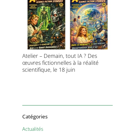
Atelier – Demain, tout IA ? Des
École d’é
œuvres fictionnelles à la réalité
de l’évol
évolution
scientifique, le 18 juin
8 et 9 juil
Catégories
Actualités