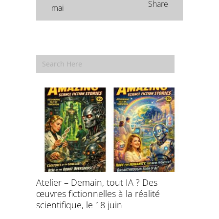
Share
mai
Atelier – Demain, tout IA ? Des
École d’é
œuvres fictionnelles à la réalité
de l’évol
évolution
scientifique, le 18 juin
8 et 9 juil