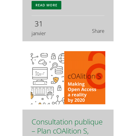
READ MORE
31
Share
janvier
Consultation publique
– Plan cOAlition S,