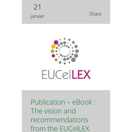
21
Share
janvier
Publication – eBook :
The vision and
recommendations
from the EUCelLEX