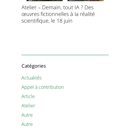
Atelier – Demain, tout IA ? Des
École d’é
œuvres fictionnelles à la réalité
de l’évol
évolution
scientifique, le 18 juin
8 et 9 juil
Catégories
Actualités
Appel à contribution
Article
Atelier
Autre
Autre