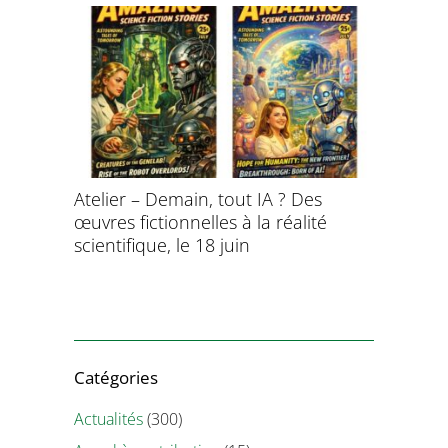
aitement
Atelier – Demain, tout IA ? Des
École d’é
ersonnel
œuvres fictionnelles à la réalité
de l’évol
ntifique
scientifique, le 18 juin
8 et 9 juil
Catégories
Actualités
(300)