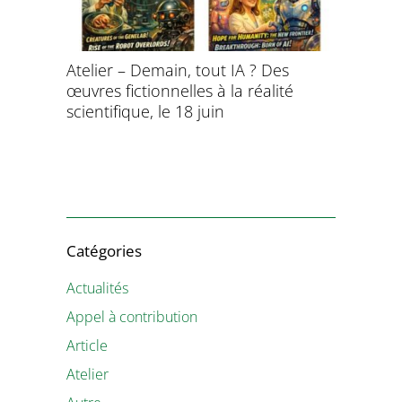
Atelier – Demain, tout IA ? Des
École d’é
œuvres fictionnelles à la réalité
de l’évol
évolution
scientifique, le 18 juin
8 et 9 juil
Catégories
Actualités
Appel à contribution
Article
Atelier