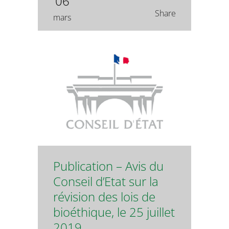
06
Share
mars
Publication – Avis du
Conseil d’Etat sur la
révision des lois de
bioéthique, le 25 juillet
2019