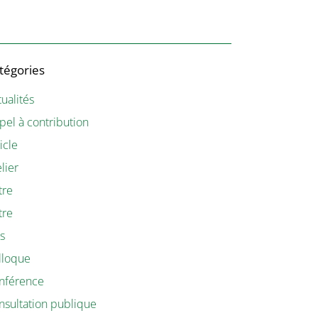
tégories
ualités
pel à contribution
icle
lier
tre
tre
is
lloque
nférence
nsultation publique