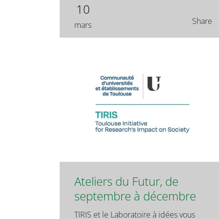
10
Share
mars
Ateliers du Futur, de
septembre à décembre
TIRIS et le Laboratoire à idées vous