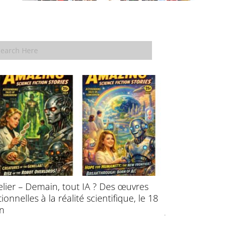
elier – Demain, tout IA ? Des œuvres
École d’été : P
ctionnelles à la réalité scientifique, le 18
l’évolution des
in
juillet