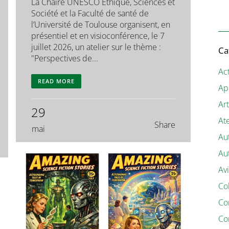
La Chaire UNESCO Éthique, Sciences et
Société et la Faculté de santé de
l’Université de Toulouse organisent, en
présentiel et en visioconférence, le 7
juillet 2026, un atelier sur le thème :
Ca
"Perspectives de...
Act
READ MORE
Ap
Art
29
Ate
Share
mai
Au
Au
Av
Co
Co
Co