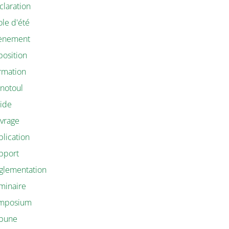
claration
ole d'été
ènement
position
rmation
notoul
ide
vrage
blication
pport
glementation
minaire
mposium
ibune