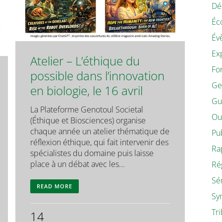
Dé
Éc
Év
Ex
Atelier – L’éthique du
Fo
possible dans l’innovation
Ge
en biologie, le 16 avril
Gu
La Plateforme Genotoul Societal
Ou
(Éthique et Biosciences) organise
chaque année un atelier thématique de
Pu
réflexion éthique, qui fait intervenir des
Ra
spécialistes du domaine puis laisse
place à un débat avec les...
Ré
Sé
READ MORE
Sy
Tr
14