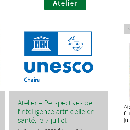
Atelier
Atelier – Perspectives de
Prolongation pour l’Appel à candidatures
At
l’intelligence artificielle en
– École d’été : Perspectives éthiques de
fi
santé, le 7 juillet
l’évolution des neurosciences
ju