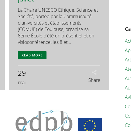
La Chaire UNESCO Éthique, Science et
Société, portée par la Communauté
d’universités et établissements
Ca
(COMUE) de Toulouse, organise sa
6ème École d’été en présentiel et en
Act
visioconférence, les 8 et...
Ap
READ MORE
Art
Ate
29
Au
Share
mai
Au
Av
Co
Co
Co