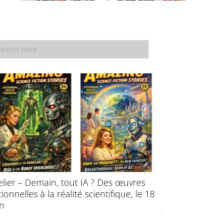
elier – Demain, tout IA ? Des œuvres
École d’été : P
ctionnelles à la réalité scientifique, le 18
l’évolution des
in
juillet