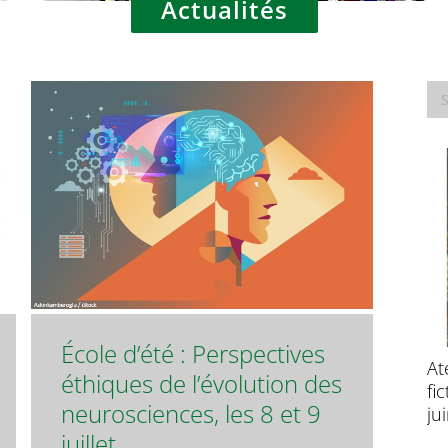
Actualités
École d’été : Perspectives
Prolongation pour l’Appel à candidatures
At
éthiques de l’évolution des
– École d’été : Perspectives éthiques de
fi
neurosciences, les 8 et 9
l’évolution des neurosciences
ju
juillet