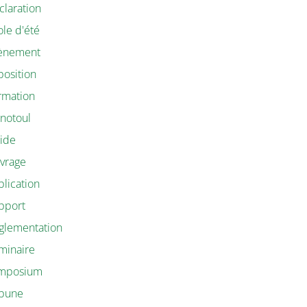
claration
ole d'été
ènement
position
rmation
notoul
ide
vrage
blication
pport
glementation
minaire
mposium
ibune