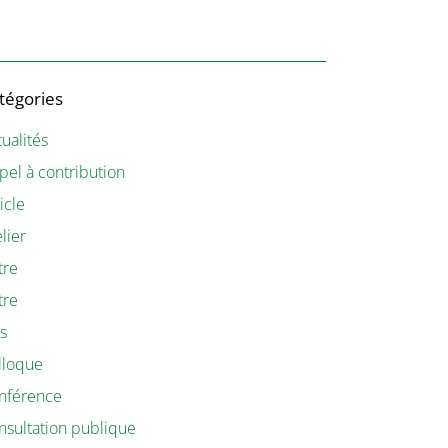
tégories
ualités
pel à contribution
icle
lier
tre
tre
is
lloque
nférence
nsultation publique