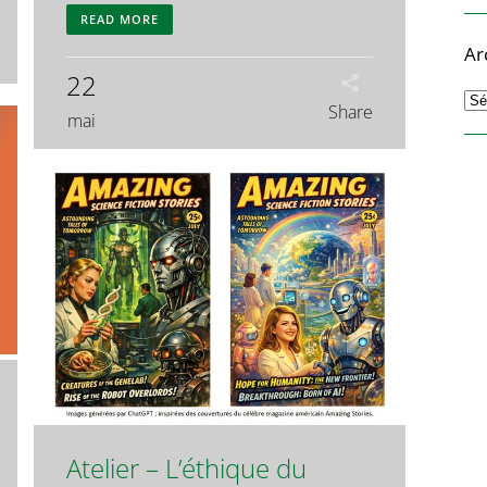
READ MORE
Ar
22
Ar
Share
mai
Atelier – L’éthique du