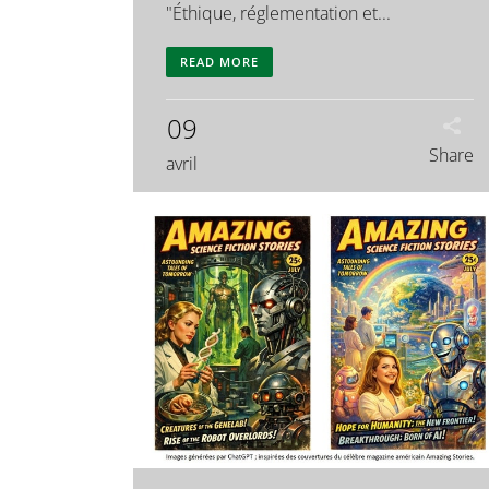
"Éthique, réglementation et...
READ MORE
09
Share
avril