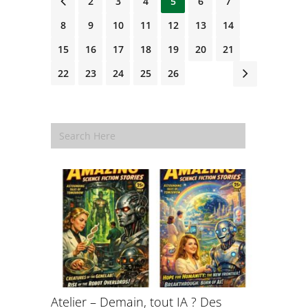
1
2
3
4
5
6
7
8
9
10
11
12
13
14
15
16
17
18
19
20
21
22
23
24
25
26
Atelier – Demain, tout IA ? Des
École d’é