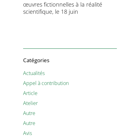
œuvres fictionnelles à la réalité
de l’évol
évolution
scientifique, le 18 juin
8 et 9 juil
Catégories
Actualités
Appel à contribution
Article
Atelier
Autre
Autre
Avis