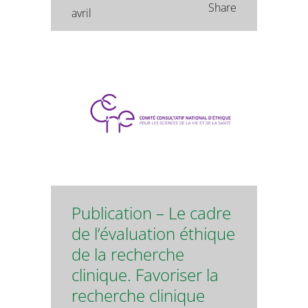
Share
avril
Publication – Le cadre
de l’évaluation éthique
de la recherche
clinique. Favoriser la
recherche clinique