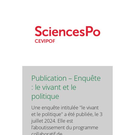
Publication – Enquête
: le vivant et le
politique
Une enquête intitulée "le vivant
et le politique" a été publiée, le 3
juillet 2024. Elle est
l’aboutissement du programme
collaboratif de