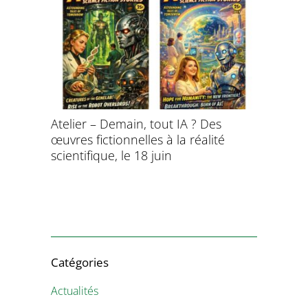
Atelier – Demain, tout IA ? Des
École d’é
œuvres fictionnelles à la réalité
de l’évol
évolution
scientifique, le 18 juin
8 et 9 juil
Catégories
Actualités