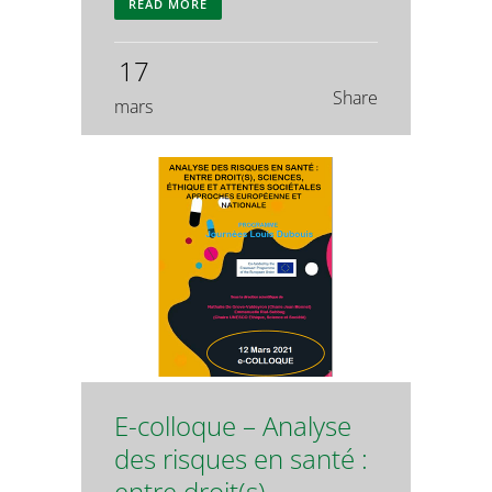
READ MORE
17
Share
mars
E-colloque – Analyse
des risques en santé :
entre droit(s),