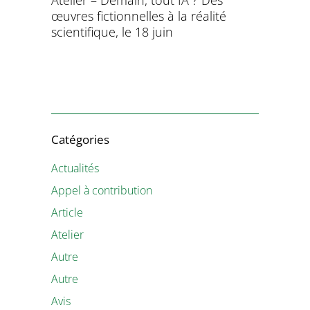
Atelier – Demain, tout IA ? Des
École d’é
œuvres fictionnelles à la réalité
de l’évol
évolution
scientifique, le 18 juin
8 et 9 juil
Catégories
Actualités
Appel à contribution
Article
Atelier
Autre
Autre
Avis