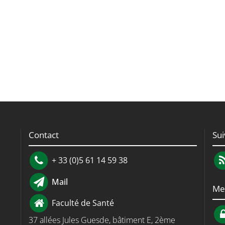
Contact
Su
+ 33 (0)5 61 14 59 38
Mail
Me
Faculté de Santé
37 allées Jules Guesde, bâtiment E, 2ème