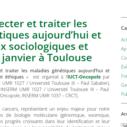
cter et traiter les
Ca
iques aujourd’hui et
Act
x sociologiques et
Ap
1 janvier à Toulouse
Co
Év
et traiter les maladies génétiques aujourd’hui et
Fo
et éthiques
» est organisé à l’
IUCT-Oncopole
par
UMR 1027 / Université Toulouse III – Paul Sabatier),
Ge
 INSERM UMR 1027 / Université Toulouse III – Paul
Pu
-Oncopole, INSERM UMR 1037 – CRCT).
s cancers, représentent un enjeu majeur pour notre
Ar
es de biologie moléculaire (génomique, exomique,
 progrès croissants dans leur identification et leur
Ar