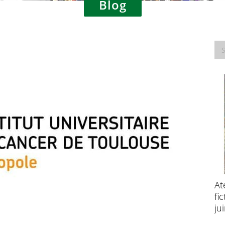
Blog
Consultation publique – Traitement des
At
données à caractère personnel à des fins
fi
de recherche scientifique
ju