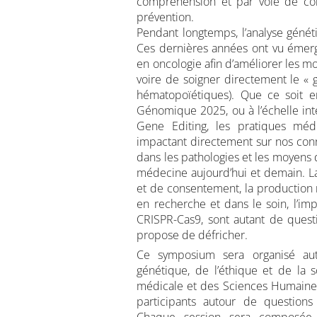
compréhension et par voie de con
prévention.
Pendant longtemps, l’analyse généti
Ces dernières années ont vu émer
en oncologie afin d’améliorer les mo
voire de soigner directement le 
hématopoïétiques). Que ce soit e
Génomique 2025, ou à l’échelle int
Gene Editing, les pratiques médi
impactant directement sur nos conn
dans les pathologies et les moyens d
médecine aujourd’hui et demain. La
et de consentement, la production
en recherche et dans le soin, l’im
CRISPR-Cas9, sont autant de ques
propose de défricher.
Ce symposium sera organisé au
génétique, de l’éthique et de la so
médicale et des Sciences Humaines
participants autour de question