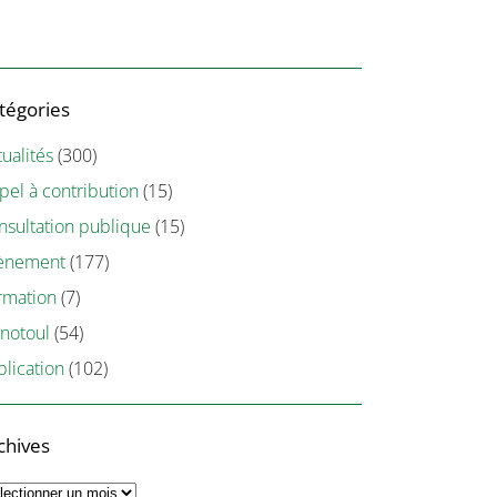
tégories
ualités
(300)
pel à contribution
(15)
nsultation publique
(15)
ènement
(177)
rmation
(7)
notoul
(54)
blication
(102)
chives
chives