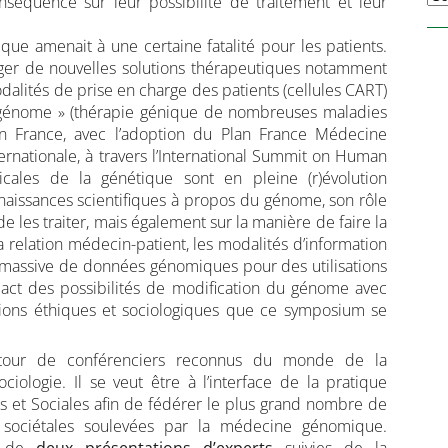
séquence sur leur possibilité de traitement et leur
que amenait à une certaine fatalité pour les patients.
ger de nouvelles solutions thérapeutiques notamment
dalités de prise en charge des patients (cellules CART)
« génome » (thérapie génique de nombreuses maladies
n France, avec l’adoption du Plan France Médecine
ernationale, à travers l’International Summit on Human
cales de la génétique sont en pleine (r)évolution
aissances scientifiques à propos du génome, son rôle
e les traiter, mais également sur la manière de faire la
 relation médecin-patient, les modalités d’information
 massive de données génomiques pour des utilisations
pact des possibilités de modification du génome avec
tions éthiques et sociologiques que ce symposium se
tour de conférenciers reconnus du monde de la
ciologie. Il se veut être à l’interface de la pratique
 et Sociales afin de fédérer le plus grand nombre de
s sociétales soulevées par la médecine génomique.