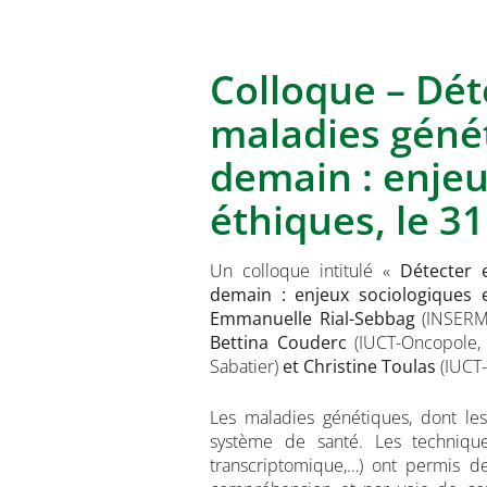
Colloque – Déte
maladies génét
demain : enjeu
éthiques, le 3
Un colloque intitulé «
Détecter 
demain : enjeux sociologiques 
Emmanuelle
Rial-Sebbag
(INSERM 
Bettina Couderc
(IUCT-Oncopole,
Sabatier)
et Christine Toulas
(IUCT
Les maladies génétiques, dont le
système de santé. Les techniqu
transcriptomique,…) ont permis des