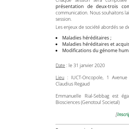
Chaque session sera composé
présentation de deux-trois c
communication. Nous souhaitons lai
session.
Les enjeux de société abordés se d
Maladies héréditaires ;
Maladies héréditaires et acqui
Modifications du génome hum
Date
: le 31 janvier 2020
Lieu
: IUCT-Oncopole, 1 Avenue I
Claudius Regaud
Emmanuelle Rial-Sebbag est éga
Biosciences (Genotoul Societal)
[
Inscri