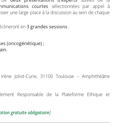
e de
deux présentations d’experts
suivies de la
ommunications courtes
sélectionnées par appel à
sser une large place à la discussion au sein de chaque
éclineront en
3 grandes sessions
:
ses (oncogénétique) ;
ain.
rène Joliot-Curie, 31100 Toulouse – Amphithéâtre
lement Responsable de la Plateforme Ethique et
ption gratuite obligatoire
]