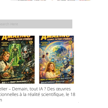
elier – Demain, tout IA ? Des œuvres
École d’été : P
ctionnelles à la réalité scientifique, le 18
l’évolution des
in
juillet