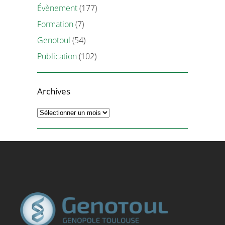
Évènement
(177)
Formation
(7)
Genotoul
(54)
Publication
(102)
Archives
Archives