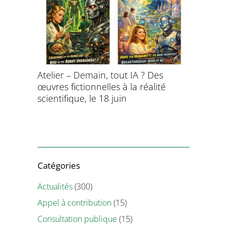
aitement
Atelier – Demain, tout IA ? Des
École d’é
ersonnel
œuvres fictionnelles à la réalité
de l’évol
ntifique
scientifique, le 18 juin
8 et 9 juil
Catégories
Actualités
(300)
Appel à contribution
(15)
Consultation publique
(15)