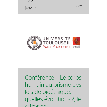
22
Share
janvier
Conférence – Le corps
humain au prisme des
lois de bioéthique:
quelles évolutions ?, le
4 février