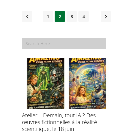
1
2
3
4
Atelier – Demain, tout IA ? Des
École d’é
œuvres fictionnelles à la réalité
de l’évol
évolution
scientifique, le 18 juin
8 et 9 juil