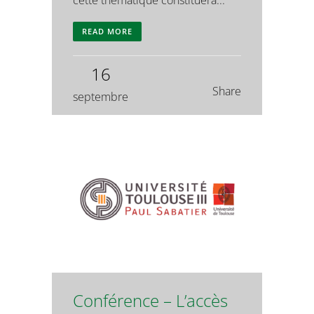
cette thématique constituera...
READ MORE
16
Share
septembre
Conférence – L’accès