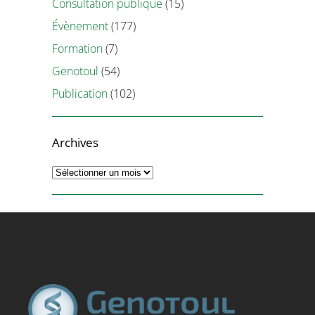
Consultation publique
(15)
Évènement
(177)
Formation
(7)
Genotoul
(54)
Publication
(102)
Archives
Archives