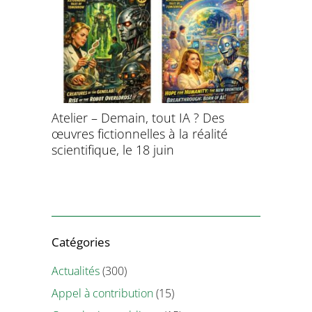
aitement
Atelier – Demain, tout IA ? Des
École d’é
ersonnel
œuvres fictionnelles à la réalité
de l’évol
ntifique
scientifique, le 18 juin
8 et 9 juil
Catégories
Actualités
(300)
Appel à contribution
(15)