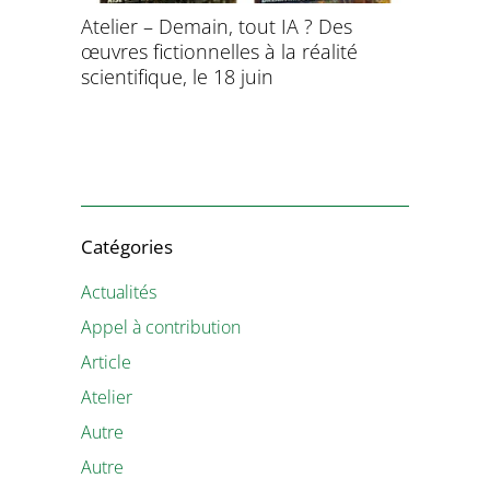
Atelier – Demain, tout IA ? Des
École d’é
œuvres fictionnelles à la réalité
de l’évol
évolution
scientifique, le 18 juin
8 et 9 juil
Catégories
Actualités
Appel à contribution
Article
Atelier
Autre
Autre