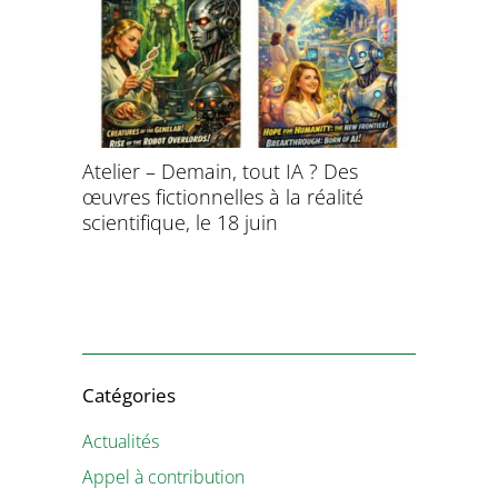
Atelier – Demain, tout IA ? Des
École d’é
œuvres fictionnelles à la réalité
de l’évol
évolution
scientifique, le 18 juin
8 et 9 juil
Catégories
Actualités
Appel à contribution