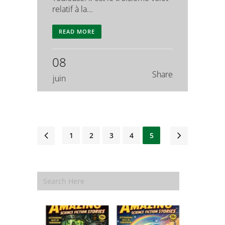
relatif à la...
READ MORE
08
Share
juin
1
2
3
4
5