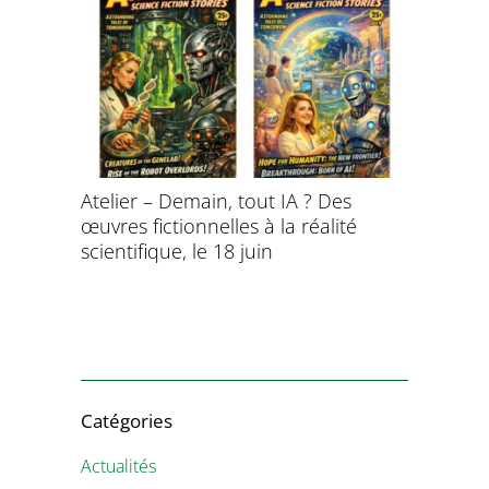
Atelier – Demain, tout IA ? Des
École d’é
œuvres fictionnelles à la réalité
de l’évol
évolution
scientifique, le 18 juin
8 et 9 juil
Catégories
Actualités