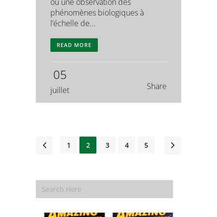
ou une observation des
phénomènes biologiques à
l’échelle de...
READ MORE
05
Share
juillet
1
2
3
4
5