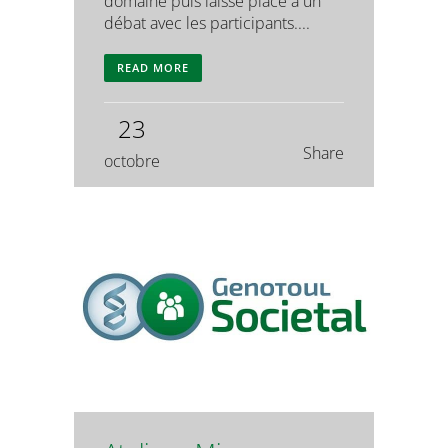
domaine puis laisse place à un
débat avec les participants....
READ MORE
23
Share
octobre