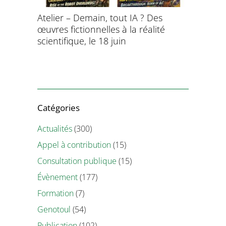
aitement
Atelier – Demain, tout IA ? Des
École d’é
ersonnel
œuvres fictionnelles à la réalité
de l’évol
ntifique
scientifique, le 18 juin
8 et 9 juil
Catégories
Actualités
(300)
Appel à contribution
(15)
Consultation publique
(15)
Évènement
(177)
Formation
(7)
Genotoul
(54)
Publication
(102)