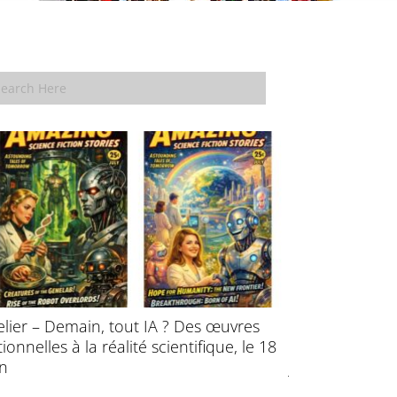
elier – Demain, tout IA ? Des œuvres
École d’été : P
ctionnelles à la réalité scientifique, le 18
l’évolution des
in
juillet