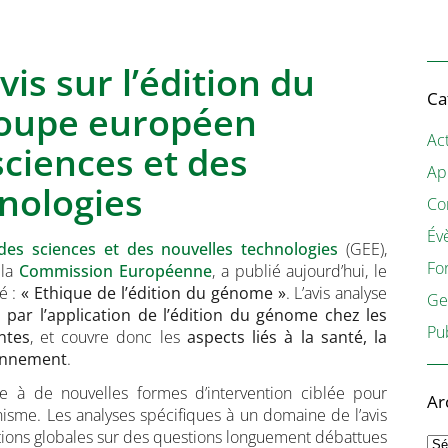
vis sur l’édition du
Ca
oupe européen
Act
sciences et des
Ap
nologies
Co
Év
es sciences et des nouvelles technologies
(GEE),
Fo
 la
Commission Européenne
, a publié aujourd’hui, le
lé :
« Ethique de l’édition du génome »
. L’avis analyse
Ge
 par l’application de l’édition du génome chez les
Pu
ntes
, et couvre donc les
aspects liés à la santé, la
ronnement
.
ce à de nouvelles formes d’intervention ciblée pour
Ar
isme. Les analyses spécifiques à un domaine de l’avis
ions globales sur des questions longuement débattues
Ar