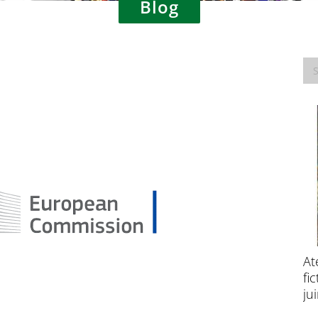
Blog
Consultation publique – Traitement des
At
données à caractère personnel à des fins
fi
de recherche scientifique
ju