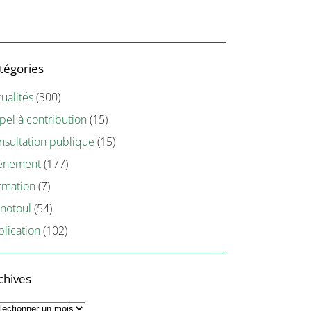
tégories
ualités
(300)
pel à contribution
(15)
nsultation publique
(15)
ènement
(177)
rmation
(7)
notoul
(54)
blication
(102)
chives
chives