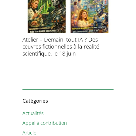
Atelier – Demain, tout IA ? Des
École d’é
œuvres fictionnelles à la réalité
de l’évol
évolution
scientifique, le 18 juin
8 et 9 juil
Catégories
Actualités
Appel à contribution
Article