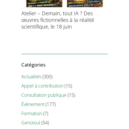
aitement
Atelier – Demain, tout IA ? Des
École d’é
ersonnel
œuvres fictionnelles à la réalité
de l’évol
ntifique
scientifique, le 18 juin
8 et 9 juil
Catégories
Actualités
(300)
Appel à contribution
(15)
Consultation publique
(15)
Évènement
(177)
Formation
(7)
Genotoul
(54)