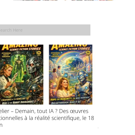
elier – Demain, tout IA ? Des œuvres
École d’été : P
ctionnelles à la réalité scientifique, le 18
l’évolution des
in
juillet