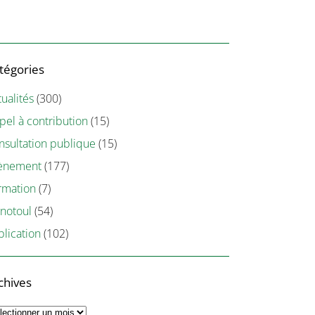
tégories
ualités
(300)
pel à contribution
(15)
nsultation publique
(15)
ènement
(177)
rmation
(7)
notoul
(54)
blication
(102)
chives
chives