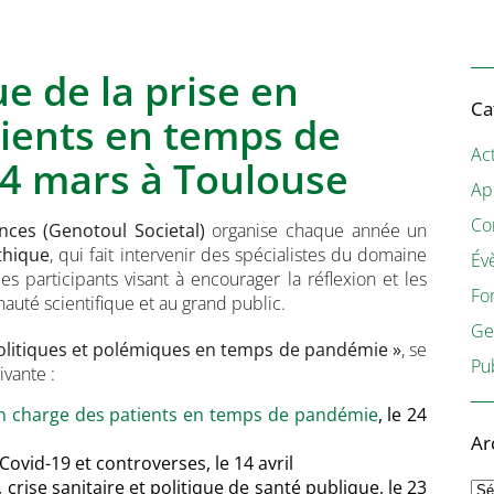
ue de la prise en
Ca
tients en temps de
Act
24 mars à Toulouse
Ap
Co
ences (Genotoul Societal)
organise chaque année un
thique
, qui fait intervenir des spécialistes du domaine
Év
es participants visant à encourager la réflexion et les
Fo
auté scientifique et au grand public.
Ge
politiques et polémiques en temps de pandémie »
, se
Pu
ivante :
en charge des patients en temps de pandémie
, le 24
Ar
Covid-19 et controverses, le 14 avril
Ar
, crise sanitaire et politique de santé publique, le 23