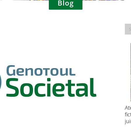
Blog
Consultation publique – Traitement des
At
données à caractère personnel à des fins
fi
de recherche scientifique
ju