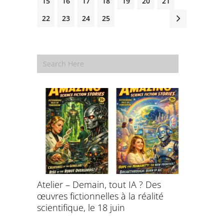
15
16
17
18
19
20
21
22
23
24
25
Atelier – Demain, tout IA ? Des
École d’é
œuvres fictionnelles à la réalité
de l’évol
évolution
scientifique, le 18 juin
8 et 9 juil