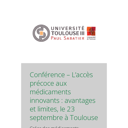
Conférence – L’accès
précoce aux
médicaments
innovants : avantages
et limites, le 23
septembre à Toulouse