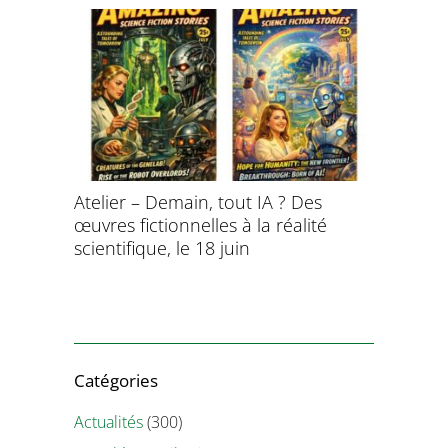
aitement
Atelier – Demain, tout IA ? Des
École d’é
ersonnel
œuvres fictionnelles à la réalité
de l’évol
ntifique
scientifique, le 18 juin
8 et 9 juil
Catégories
Actualités
(300)