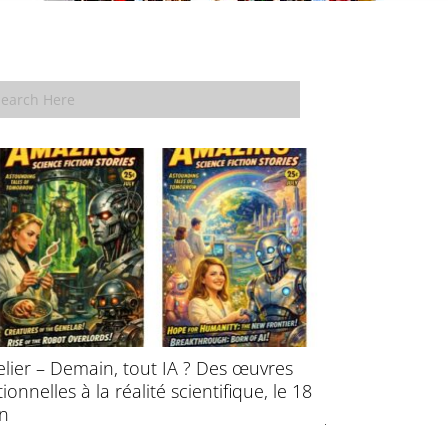
elier – Demain, tout IA ? Des œuvres
École d’été : P
ctionnelles à la réalité scientifique, le 18
l’évolution des
in
juillet