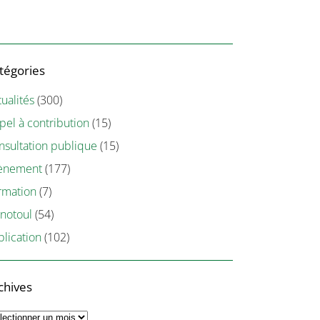
tégories
ualités
(300)
pel à contribution
(15)
nsultation publique
(15)
ènement
(177)
rmation
(7)
notoul
(54)
blication
(102)
chives
chives