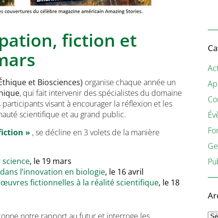
pation, fiction et
Ca
 mars
Act
Éthique et Biosciences)
organise chaque année un
Ap
thique
, qui fait intervenir des spécialistes du domaine
Co
 participants visant à encourager la réflexion et les
auté scientifique et au grand public.
Év
Fo
fiction »
, se décline en 3 volets de la manière
Ge
t science
, le 19 mars
Pu
 dans l’innovation en biologie
, le 16 avril
œuvres fictionnelles à la réalité scientifique
, le 18
Ar
Ar
açonne notre rapport au futur et interroge les