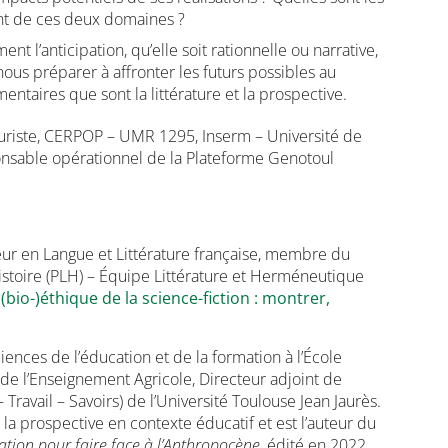
nt de ces deux domaines ?
t l’anticipation, qu’elle soit rationnelle ou narrative,
nous préparer à affronter les futurs possibles au
taires que sont la littérature et la prospective.
 Juriste, CERPOP – UMR 1295, Inserm – Université de
nsable opérationnel de la Plateforme Genotoul
eur en Langue et Littérature française, membre du
Histoire (PLH) – Équipe Littérature et Herméneutique
 (bio-)éthique de la science-fiction : montrer,
ciences de l’éducation et de la formation à l’École
de l’Enseignement Agricole, Directeur adjoint de
Travail – Savoirs) de l’Université Toulouse Jean Jaurès.
 de la prospective en contexte éducatif et est l’auteur du
ation pour faire face à l’Anthropocène
, édité en 2022