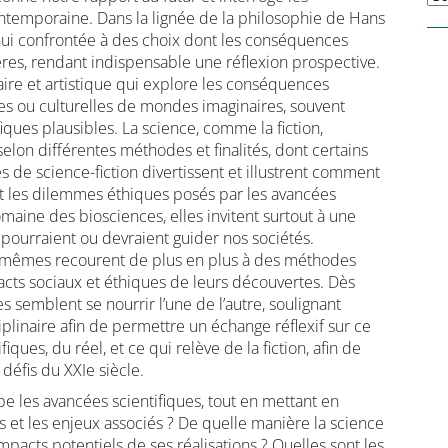
temporaine. Dans la lignée de la philosophie de Hans
’hui confrontée à des choix dont les conséquences
ères, rendant indispensable une réflexion prospective.
raire et artistique qui explore les conséquences
les ou culturelles de mondes imaginaires, souvent
ques plausibles. La science, comme la fiction,
elon différentes méthodes et finalités, dont certains
s de science-fiction divertissent et illustrent comment
ent les dilemmes éthiques posés par les avancées
maine des biosciences, elles invitent surtout à une
i pourraient ou devraient guider nos sociétés.
ux-mêmes recourent de plus en plus à des méthodes
acts sociaux et éthiques de leurs découvertes. Dès
s semblent se nourrir l’une de l’autre, soulignant
iplinaire afin de permettre un échange réflexif sur ce
ques, du réel, et ce qui relève de la fiction, afin de
défis du XXIe siècle.
ipe les avancées scientifiques, tout en mettant en
s et les enjeux associés ? De quelle manière la science
 impacts potentiels de ses réalisations ? Quelles sont les