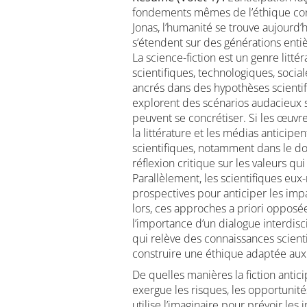
fondements mêmes de l’éthique con
Jonas, l’humanité se trouve aujourd
s’étendent sur des générations enti
La science-fiction est un genre litté
scientifiques, technologiques, socia
ancrés dans des hypothèses scientifi
explorent des scénarios audacieux s
peuvent se concrétiser. Si les œuvre
la littérature et les médias anticip
scientifiques, notamment dans le do
réflexion critique sur les valeurs qu
Parallèlement, les scientifiques e
prospectives pour anticiper les imp
lors, ces approches a priori opposée
l’importance d’un dialogue interdisc
qui relève des connaissances scientifi
construire une éthique adaptée aux 
De quelles manières la fiction antic
exergue les risques, les opportunité
utilise l’imaginaire pour prévoir les