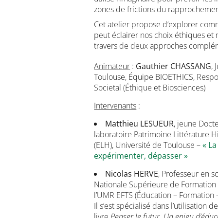
zones de frictions du rapprocheme
Cet atelier propose d’explorer commen
peut éclairer nos choix éthiques et 
travers de deux approches complémen
Animateur
:
Gauthier CHASSANG
,
Toulouse, Équipe BIOETHICS, Respo
Societal (Éthique et Biosciences)
Intervenants
:
Matthieu LESUEUR
, jeune Doct
laboratoire Patrimoine Littérature 
(ELH), Université de Toulouse –
« La
expérimenter, dépasser »
Nicolas HERVE
, Professeur en s
Nationale Supérieure de Formation 
l’UMR EFTS (Éducation – Formation – 
Il s’est spécialisé dans l’utilisation
livre
Penser le futur. Un enjeu d’éduc