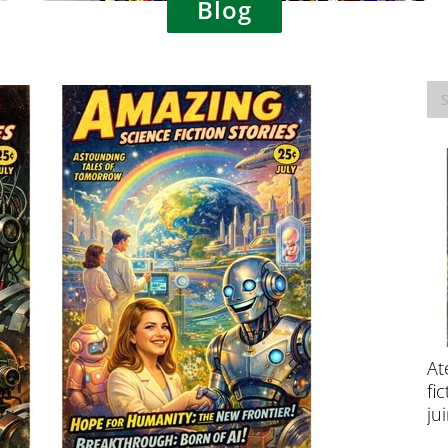
Blog
Consultation publique – Traitement des
At
données à caractère personnel à des fins
fi
de recherche scientifique
ju