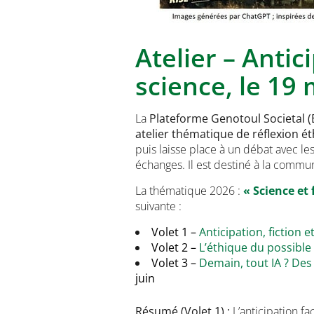
Atelier – Antici
science, le 19
La
Plateforme Genotoul Societal (
atelier thématique de réflexion é
puis laisse place à un débat avec les
échanges. Il est destiné à la commun
La thématique 2026 :
« Science et 
suivante :
Volet 1 –
Anticipation, fiction e
Volet 2 –
L’éthique du possible
Volet 3 –
Demain, tout IA ? Des 
juin
Résumé (Volet 1) :
L’anticipation f