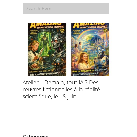
aitement
Atelier – Demain, tout IA ? Des
École d’é
ersonnel
œuvres fictionnelles à la réalité
de l’évol
ntifique
scientifique, le 18 juin
8 et 9 juil
Catégories