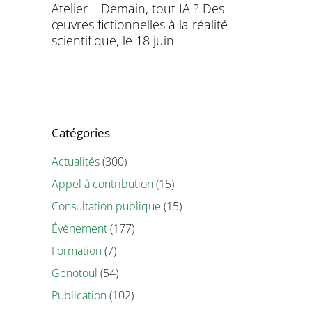
aitement
Atelier – Demain, tout IA ? Des
École d’é
ersonnel
œuvres fictionnelles à la réalité
de l’évol
ntifique
scientifique, le 18 juin
8 et 9 juil
Catégories
Actualités
(300)
Appel à contribution
(15)
Consultation publique
(15)
Évènement
(177)
Formation
(7)
Genotoul
(54)
Publication
(102)