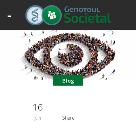
Blog
16
Share
juin