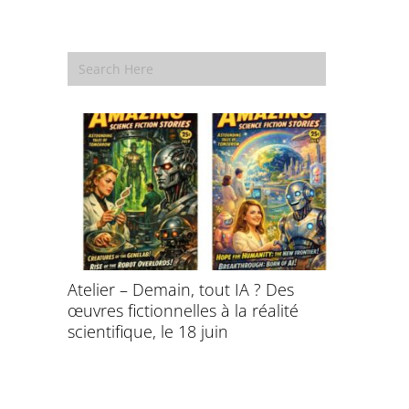
aitement
Atelier – Demain, tout IA ? Des
École d’é
ersonnel
œuvres fictionnelles à la réalité
de l’évol
ntifique
scientifique, le 18 juin
8 et 9 juil