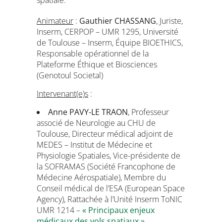
spatiale.
Animateur
:
Gauthier CHASSANG
, Juriste,
Inserm, CERPOP – UMR 1295, Université
de Toulouse – Inserm, Équipe BIOETHICS,
Responsable opérationnel de la
Plateforme Éthique et Biosciences
(Genotoul Societal)
Intervenant(e)s
:
Anne PAVY-LE TRAON
, Professeur
associé de Neurologie au CHU de
Toulouse, Directeur médical adjoint de
MEDES – Institut de Médecine et
Physiologie Spatiales, Vice-présidente de
la SOFRAMAS (Société Francophone de
Médecine Aérospatiale), Membre du
Conseil médical de l’ESA (European Space
Agency), Rattachée à l’Unité Inserm ToNIC
UMR 1214 –
« Principaux enjeux
médicaux des vols spatiaux »