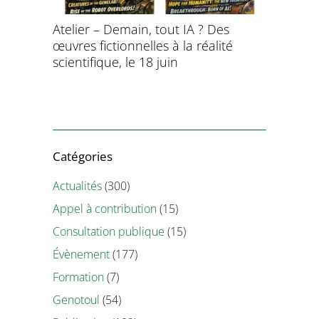
aitement
Atelier – Demain, tout IA ? Des
École d’é
ersonnel
œuvres fictionnelles à la réalité
de l’évol
ntifique
scientifique, le 18 juin
8 et 9 juil
Catégories
Actualités
(300)
Appel à contribution
(15)
Consultation publique
(15)
Évènement
(177)
Formation
(7)
Genotoul
(54)