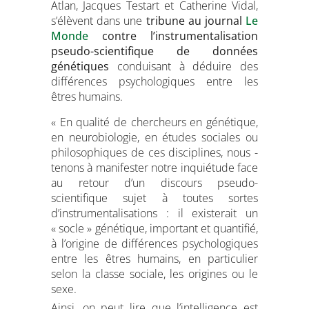
Atlan, Jacques Testart et Catherine Vidal,
s’élèvent dans une
t
ribune au journal
Le
Monde
contre l’instrumentalisation
pseudo-scientifique de données
géné
tiques
conduisant à déduire des
différences psychologiques entre les
êtres humains.
« En qualité de chercheurs en ­génétique,
en neurobiologie, en études sociales ou
philosophiques de ces disciplines, nous ­
tenons à manifester notre inquiétude face
au retour d’un discours pseudo-
scientifique sujet à toutes sortes
d’instrumentalisations : il existerait un
« socle » génétique, important et quantifié,
à l’origine de différences psychologiques
entre les êtres humains, en particulier
selon la classe sociale, les origines ou le
sexe.
Ainsi, on peut lire que l’intelligence est