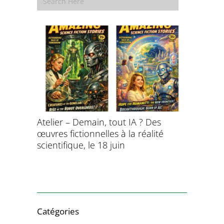
aitement
Atelier – Demain, tout IA ? Des
École d’é
ersonnel
œuvres fictionnelles à la réalité
de l’évol
ntifique
scientifique, le 18 juin
8 et 9 juil
Catégories