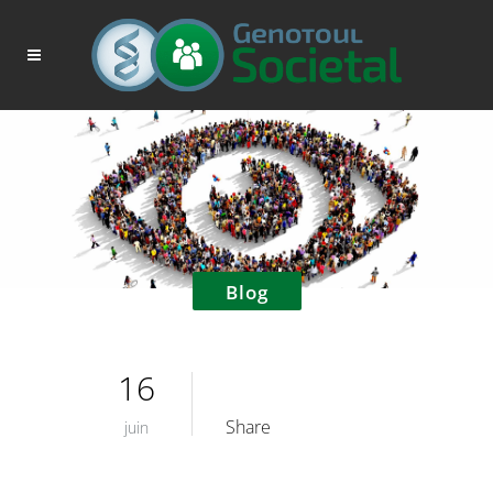
Blog
16
Share
juin