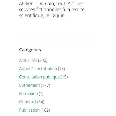
aitement
Atelier – Demain, tout IA ? Des
École d’é
ersonnel
œuvres fictionnelles à la réalité
de l’évol
ntifique
scientifique, le 18 juin
8 et 9 juil
Catégories
Actualités
(300)
Appel à contribution
(15)
Consultation publique
(15)
Évènement
(177)
Formation
(7)
Genotoul
(54)
Publication
(102)