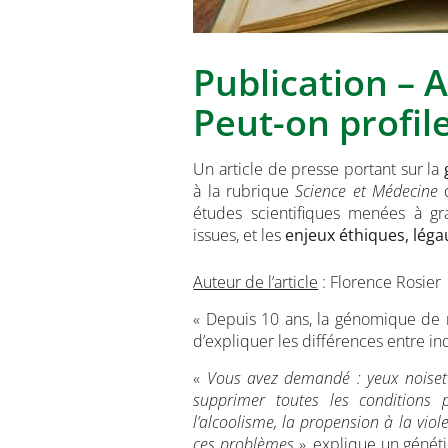
Publication – 
Peut-on profile
Un article de presse portant sur la
à la rubrique
Science et Médecine
d
études scientifiques menées à gr
issues, et les
enjeux éthiques, léga
Auteur de l’article
: Florence Rosier
« Depuis 10 ans, la génomique de 
d’expliquer les différences entre in
«
Vous avez demandé : yeux noisette,
supprimer toutes les conditions po
l’alcoolisme, la propension à la viol
ces problèmes
», explique un généti