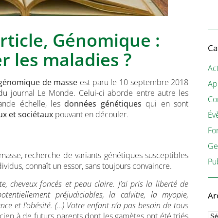
Article, Génomique :
Ca
r les maladies ?
Act
génomique de masse
est paru le 10 septembre 2018
Ap
u journal Le Monde. Celui-ci aborde entre autre les
Co
ande échelle, les
données génétiques
qui en sont
ux et sociétaux
pouvant en découler.
Év
Fo
Ge
masse, recherche de variants génétiques susceptibles
Pu
dividus, connaît un essor, sans toujours convaincre.
 cheveux foncés et peau claire. J’ai pris la liberté de
tentiellement préjudiciables, la calvitie, la myopie,
Ar
ence et l’obésité. (…) Votre enfant n’a pas besoin de tous
Ar
cien à de futurs parents dont les gamètes ont été triés