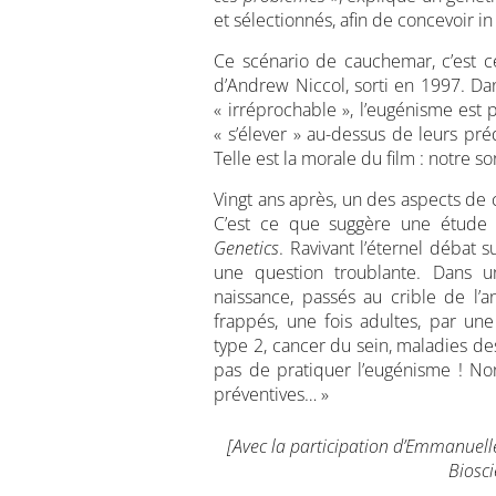
et sélectionnés, afin de concevoir in
Ce scénario de cauchemar, c’est ce
d’Andrew Niccol, sorti en 1997. Da
« irréprochable », l’eugénisme est 
« s’élever » au-dessus de leurs pré
Telle est la morale du film : notre so
Vingt ans après, un des aspects de c
C’est ce que suggère une étude
Genetics
. Ravivant l’éternel débat 
une question troublante. Dans un
naissance, passés au crible de l’
frappés, une fois adultes, par un
type 2, cancer du sein, maladies des
pas de pratiquer l’eugénisme ! Non 
préventives… »
[Avec la participation d’Emmanuell
Biosci