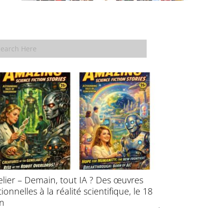
elier – Demain, tout IA ? Des œuvres
École d’été : P
ctionnelles à la réalité scientifique, le 18
l’évolution des
in
juillet