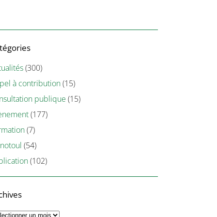
tégories
ualités
(300)
pel à contribution
(15)
nsultation publique
(15)
ènement
(177)
rmation
(7)
notoul
(54)
blication
(102)
chives
chives