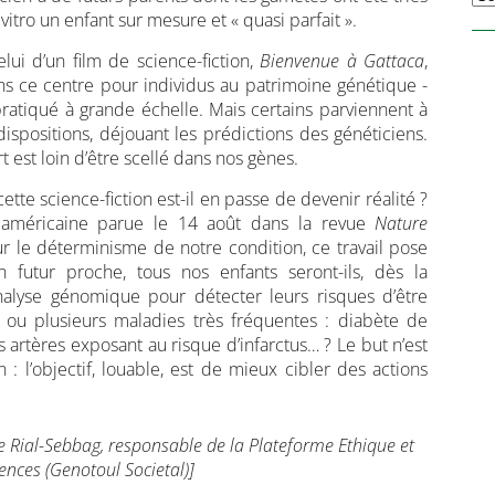
 vitro un enfant sur mesure et « quasi parfait ».
lui d’un film de science-fiction,
Bienvenue à Gattaca
,
ns ce centre pour individus au patrimoine génétique ­
pratiqué à grande échelle. Mais certains parviennent à
dispositions, déjouant les prédictions des généticiens.
rt est loin d’être scellé dans nos gènes.
ette science-fiction est-il en passe de devenir réalité ?
 américaine parue le 14 août dans la revue
Nature
sur le déterminisme de notre condition, ce travail pose
 futur proche, tous nos enfants ­seront-ils, dès la
analyse génomique pour détecter leurs risques d’être
e ou plusieurs maladies très fréquentes : diabète de
 artères exposant au risque d’infarctus… ? Le but n’est
: l’objectif, louable, est de mieux cibler des actions
e Rial-Sebbag, responsable de la Plateforme Ethique et
ences (Genotoul Societal)]