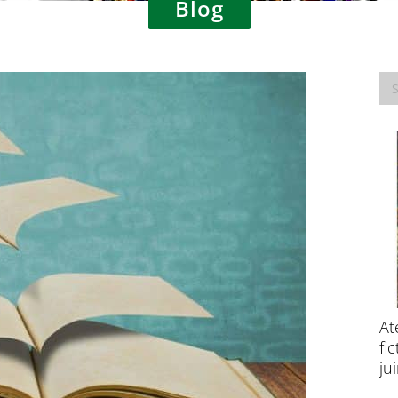
Blog
Consultation publique – Traitement des
At
données à caractère personnel à des fins
fi
de recherche scientifique
ju