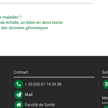
s maladies ?
 échelle, un bilan en demi-teinte
ux des données génomiques
Contact
Su
+ 33 (0)5 61 14 59 38
Mail
Me
Faculté de Santé