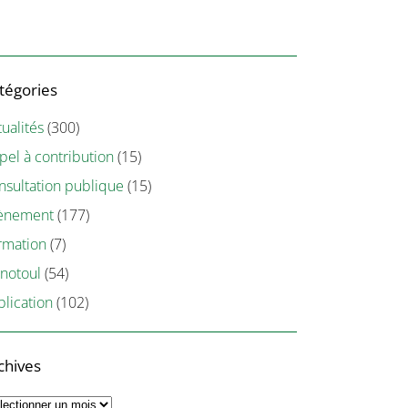
tégories
ualités
(300)
pel à contribution
(15)
nsultation publique
(15)
ènement
(177)
rmation
(7)
notoul
(54)
blication
(102)
chives
chives