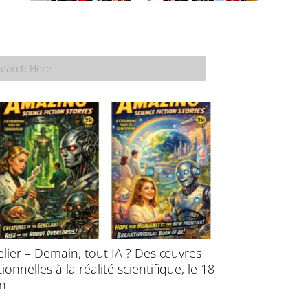
elier – Demain, tout IA ? Des œuvres
École d’été : P
ctionnelles à la réalité scientifique, le 18
l’évolution des
in
juillet