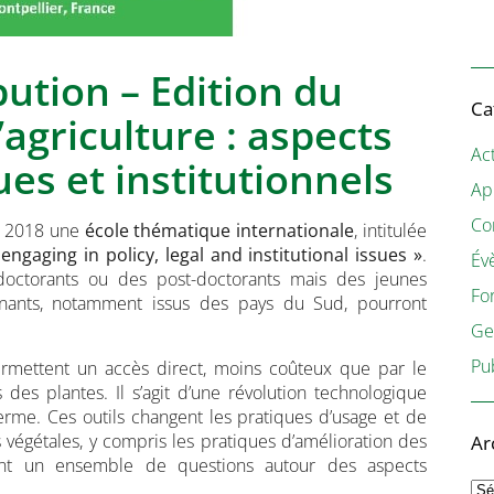
bution – Edition du
Ca
agriculture : aspects
Act
ues et institutionnels
Ap
Co
i 2018 une
école thématique internationale
, intitulée
engaging in policy, legal and institutional issues »
.
Év
 doctorants ou des post-doctorants mais des jeunes
Fo
nants, notamment issus des pays du Sud, pourront
Ge
Pu
ermettent un accès direct, moins coûteux que par le
es plantes. Il s’agit d’une révolution technologique
terme. Ces outils changent les pratiques d’usage et de
 végétales, y compris les pratiques d’amélioration des
Ar
tent un ensemble de questions autour des aspects
Ar