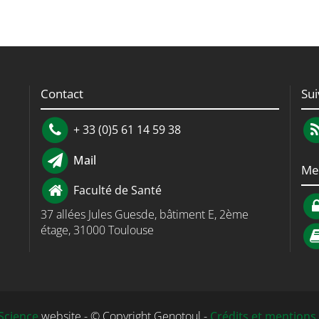
Contact
Su
+ 33 (0)5 61 14 59 38
Mail
Me
Faculté de Santé
37 allées Jules Guesde, bâtiment E, 2ème
étage, 31000 Toulouse
cience
website - © Copyright Genotoul -
Crédits et mentions 