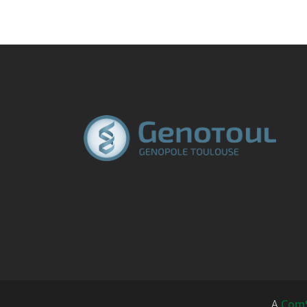
A
ComS