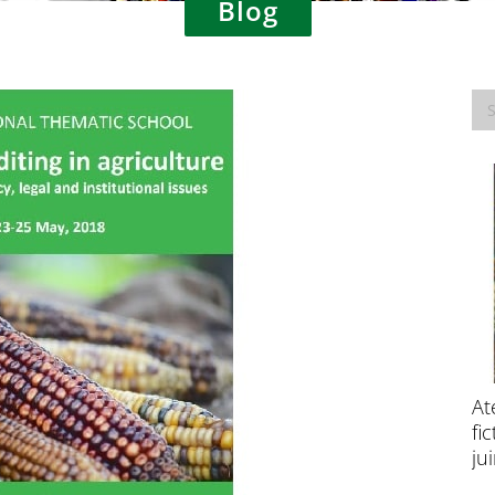
Blog
Consultation publique – Traitement des
At
données à caractère personnel à des fins
fi
de recherche scientifique
ju