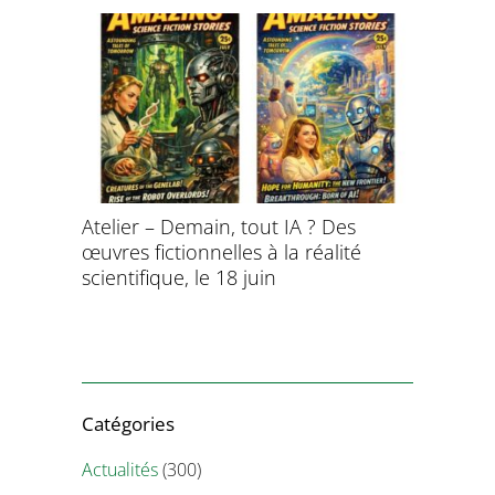
aitement
Atelier – Demain, tout IA ? Des
École d’é
ersonnel
œuvres fictionnelles à la réalité
de l’évol
ntifique
scientifique, le 18 juin
8 et 9 juil
Catégories
Actualités
(300)