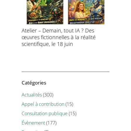
aitement
Atelier – Demain, tout IA ? Des
École d’é
ersonnel
œuvres fictionnelles à la réalité
de l’évol
ntifique
scientifique, le 18 juin
8 et 9 juil
Catégories
Actualités
(300)
Appel à contribution
(15)
Consultation publique
(15)
Évènement
(177)