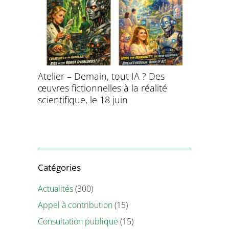
aitement
Atelier – Demain, tout IA ? Des
École d’é
ersonnel
œuvres fictionnelles à la réalité
de l’évol
ntifique
scientifique, le 18 juin
8 et 9 juil
Catégories
Actualités
(300)
Appel à contribution
(15)
Consultation publique
(15)