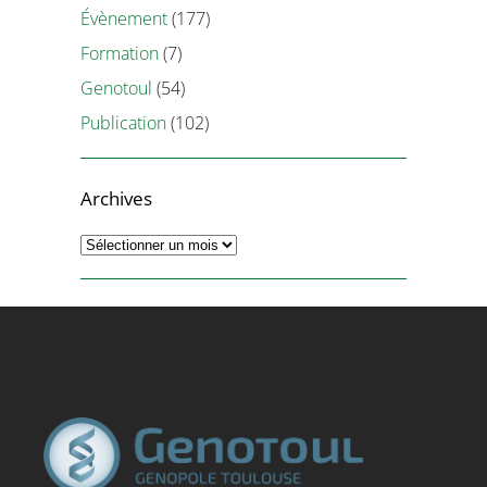
Évènement
(177)
Formation
(7)
Genotoul
(54)
Publication
(102)
Archives
Archives