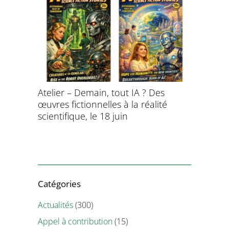
aitement
Atelier – Demain, tout IA ? Des
École d’é
ersonnel
œuvres fictionnelles à la réalité
de l’évol
ntifique
scientifique, le 18 juin
8 et 9 juil
Catégories
Actualités
(300)
Appel à contribution
(15)