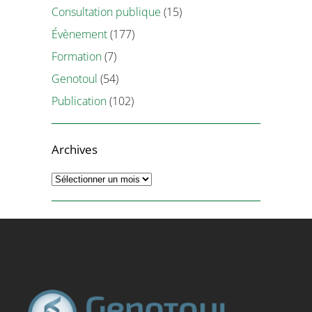
Consultation publique
(15)
Évènement
(177)
Formation
(7)
Genotoul
(54)
Publication
(102)
Archives
Archives