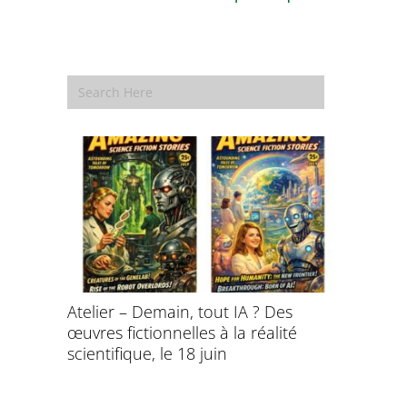
aitement
Atelier – Demain, tout IA ? Des
École d’é
ersonnel
œuvres fictionnelles à la réalité
de l’évol
ntifique
scientifique, le 18 juin
8 et 9 juil