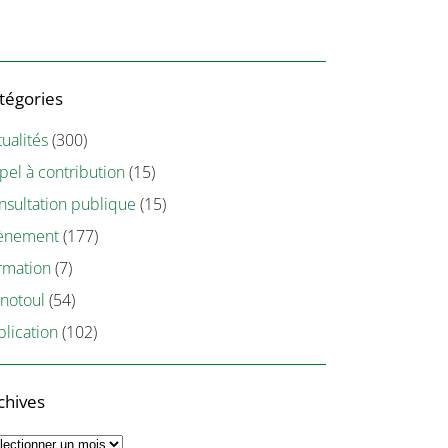
tégories
ualités
(300)
pel à contribution
(15)
nsultation publique
(15)
ènement
(177)
rmation
(7)
notoul
(54)
blication
(102)
chives
chives