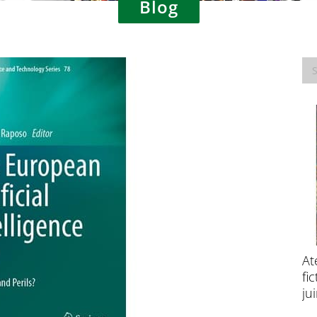
Blog
Consultation publique – Traitement des
At
données à caractère personnel à des fins
fi
de recherche scientifique
ju