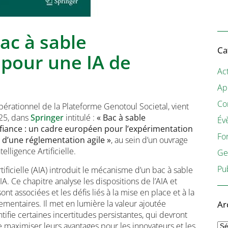
Bac à sable
Ca
 pour une IA de
Act
Ap
Co
pérationnel de la Plateforme Genotoul Societal, vient
025, dans
Springer
intitulé :
« Bac à sable
Év
fiance : un cadre européen pour l’expérimentation
Fo
 d’une réglementation agile »
, au sein d’un ouvrage
elligence Artificielle.
Ge
Pu
 artificielle (AIA) introduit le mécanisme d’un bac à sable
A. Ce chapitre analyse les dispositions de l’AIA et
ont associées et les défis liés à la mise en place et à la
lementaires. Il met en lumière la valeur ajoutée
Ar
tifie certaines incertitudes persistantes, qui devront
Ar
de maximiser leurs avantages pour les innovateurs et les