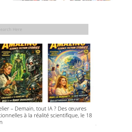
elier – Demain, tout IA ? Des œuvres
École d’été : P
ctionnelles à la réalité scientifique, le 18
l’évolution des
in
juillet