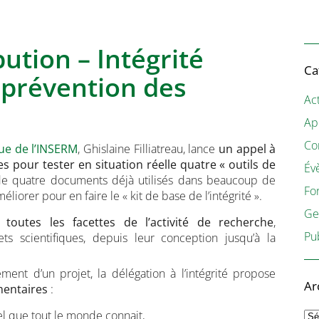
ution – Intégrité
Ca
t prévention des
Act
Ap
Co
que de l’INSERM
, Ghislaine Filliatreau, lance
un appel à
res pour
tester en situation réelle quatre « outils de
Év
it de quatre documents déjà utilisés dans beaucoup de
Fo
améliorer pour en faire le « kit de base de l’intégrité ».
Ge
e
toutes les facettes de l’activité de recherche
,
Pu
s scientifiques, depuis leur conception jusqu’à la
nt d’un projet, la délégation à l’intégrité propose
Ar
mentaires
:
Ar
el que tout le monde connait,