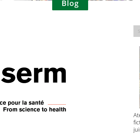
Blog
Consultation publique – Traitement des
At
données à caractère personnel à des fins
fi
de recherche scientifique
ju