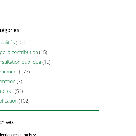
tégories
ualités
(300)
pel à contribution
(15)
nsultation publique
(15)
ènement
(177)
rmation
(7)
notoul
(54)
blication
(102)
chives
chives