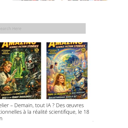
elier – Demain, tout IA ? Des œuvres
École d’été : P
ctionnelles à la réalité scientifique, le 18
l’évolution des
in
juillet