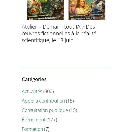
aitement
Atelier – Demain, tout IA ? Des
École d’é
ersonnel
œuvres fictionnelles à la réalité
de l’évol
ntifique
scientifique, le 18 juin
8 et 9 juil
Catégories
Actualités
(300)
Appel à contribution
(15)
Consultation publique
(15)
Évènement
(177)
Formation
(7)