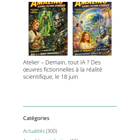
aitement
Atelier – Demain, tout IA ? Des
École d’é
ersonnel
œuvres fictionnelles à la réalité
de l’évol
ntifique
scientifique, le 18 juin
8 et 9 juil
Catégories
Actualités
(300)